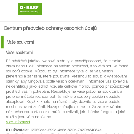
search
menu
Centrum předvoleb ochrany osobních údajů
Vaše soukromí
Vaše soukromí
®
Faban
Při návštěvě jakékoli webové stránky je pravděpodobné, že stránka
získá nebo uloží informace na vašem prohlížeči, a to většinou ve formě
souborů cookie. Můžou to být informace týkající se vás, vašich
První kokrystalová technologie proti
preferencí a zařízení, které používáte. Většinou to slouží k vylepšování
stránky, aby fungovala podle vašich očekávání. Informace vás zpravidla
strupovitosti.
neidentifikují jako jednotlivce, ale celkově mohou pomoci přizpůsobovat
prostředí vašim potřebám. Respektujeme vaše právo na soukromí, a
proto se můžete rozhodnout, že některé soubory cookie nebudete
Fungicidní přípravek ve formě suspenzního
akceptovat. Když kliknete na různé tituly, dozvíte se více a budete
koncentrátu (SC) proti strupovitosti jádrovin.
moci nastavení změnit. Nezapomínejte ale na to, že zablokováním
některých souborů cookie můžete ovlivnit, jak stránka funguje a jaké
služby jsou vám nabízeny.
Více informací
ID uživatele:
12962dad-692d-4e6a-820d-7a20df34084e