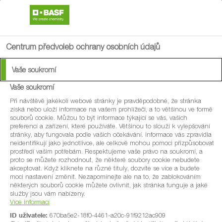
search
menu
Centrum předvoleb ochrany osobních údajů
Vaše soukromí
Vaše soukromí
®
Signum
Při návštěvě jakékoli webové stránky je pravděpodobné, že stránka
získá nebo uloží informace na vašem prohlížeči, a to většinou ve formě
souborů cookie. Můžou to být informace týkající se vás, vašich
Nový všestranný fungicid do peckovin,
preferencí a zařízení, které používáte. Většinou to slouží k vylepšování
stránky, aby fungovala podle vašich očekávání. Informace vás zpravidla
drobného ovoce, jahodníku, zeleniny a
neidentifikují jako jednotlivce, ale celkově mohou pomoci přizpůsobovat
prostředí vašim potřebám. Respektujeme vaše právo na soukromí, a
okrasných rostlin.
proto se můžete rozhodnout, že některé soubory cookie nebudete
akceptovat. Když kliknete na různé tituly, dozvíte se více a budete
Obsahuje nejmodernější úč. látky
moci nastavení změnit. Nezapomínejte ale na to, že zablokováním
některých souborů cookie můžete ovlivnit, jak stránka funguje a jaké
pyraclostrobin a boscalid s preventivním i
služby jsou vám nabízeny.
Více informací
kurativním účinkem.
ID uživatele:
670ba5e2-18f0-4461-a20c-91f9212ac909