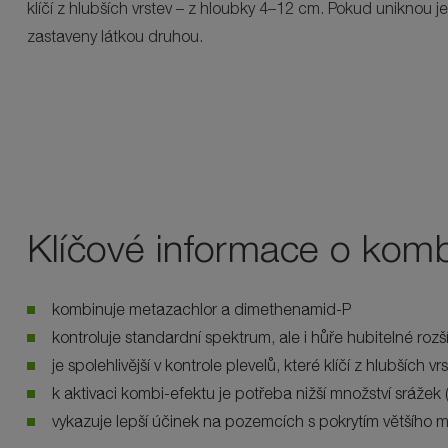
klíčí z hlubších vrstev – z hloubky 4–12 cm. Pokud uniknou j
zastaveny látkou druhou.
Klíčové informace o komb
kombinuje metazachlor a dimethenamid-P
kontroluje standardní spektrum, ale i hůře hubitelné rozš
je spolehlivější v kontrole plevelů, které klíčí z hlubších vr
k aktivaci kombi-efektu je potřeba nižší množství srážek (
vykazuje lepší účinek na pozemcích s pokrytím většího 