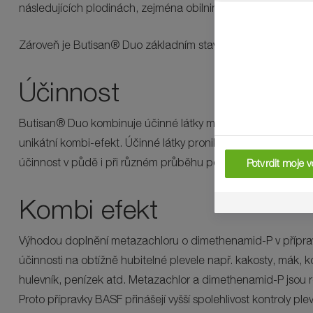
následujících plodinách, zejména obilninách.
Zároveň je Butisan® Duo základním stavebním kamenem b
Účinnost
Butisan® Duo kombinuje účinné látky metazachlor a dimethen
unikátní kombi-efekt. Účinné látky pronikají do plevelných r
účinnost v půdě i při různém průběhu počasí. Butisan® Duo d
Potvrdit moje v
Kombi efekt
Výhodou doplnění metazachloru o dimethenamid-P v příprav
účinnosti na obtížně hubitelné plevele např. kakosty, mák, k
hulevník, penízek atd. Metazachlor a dimethenamid-P jsou ro
Proto přípravky BASF přinášejí vyšší spolehlivost kontroly ple