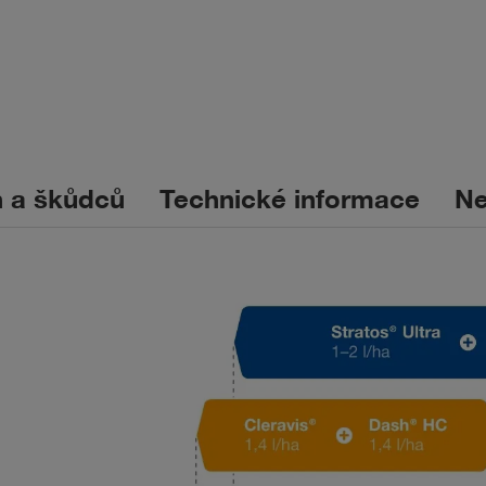
n a škůdců
Technické informace
Ne