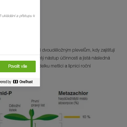
i ukládání a přístupu k
silí – v boji proti dvouděložným plevelům, kdy zajišťují
 Tím je zaručen rychlý nástup účinnosti a jistá následná
př. psárku, chundelku metlici a lipnici roční
Povolit vše