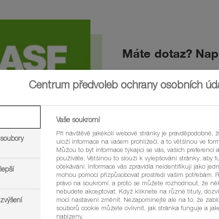
Máte dotaz? Nap
Centrum předvoleb ochrany osobních úd
KONTAKTY
Vaše soukromí
Při návštěvě jakékoli webové stránky je pravděpodobné, 
 soubory
uloží informace na vašem prohlížeči, a to většinou ve for
Můžou to být informace týkající se vás, vašich preferencí a
používáte. Většinou to slouží k vylepšování stránky, aby 
očekávání. Informace vás zpravidla neidentifikují jako jedn
lepší
mohou pomoci přizpůsobovat prostředí vašim potřebám. 
právo na soukromí, a proto se můžete rozhodnout, že ně
nebudete akceptovat. Když kliknete na různé tituly, dozví
 zvýšení
moci nastavení změnit. Nezapomínejte ale na to, že zab
souborů cookie můžete ovlivnit, jak stránka funguje a ja
í až po plně vyvinuté pravé listy na všech typech půd. Je k pěsto
nabízeny.