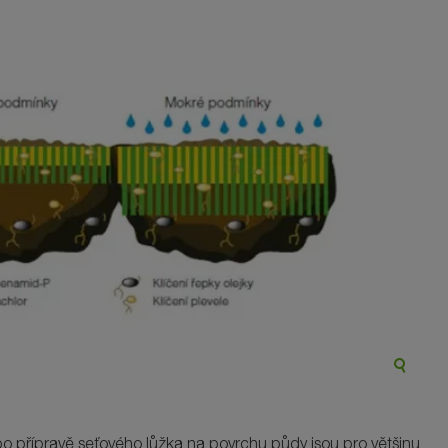
o přípravě seťového lůžka na povrchu půdy jsou pro většinu