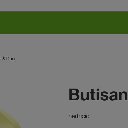
an® Duo
Butisa
herbicid