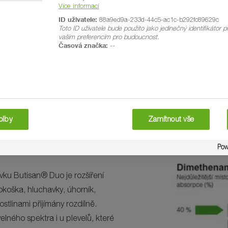
Více informací
ID uživatele:
88a9ed9a-233d-44c5-ac1c-b292fc89629c
Toto ID uživatele bude použito jako jedinečný identifikátor př
®
Butisan
Opti Pack
alíčku
.
vašim preferencím pro budoucnost.
Časová značka:
--
amid-P. Obsažené komponenty se výborně doplňují při spojeném ú
ostlin především kořeny a hypokotylem a dobře se rozptýlí v půdě.
íky dimethenamid-P skvěle účinkuje i na jednoděložné plevele na
olby
Zamítnout vše
ku Butisan® Duo je rozšíření
okoška, hluchavky, úhorník,
stlinami přijímány rozdílně.
velného spektra i u plevelů, které