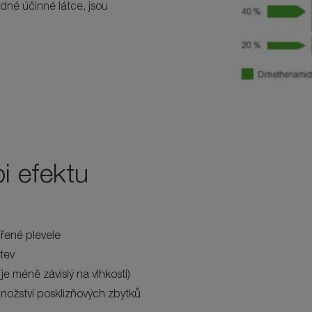
edné účinné látce, jsou
i efektu
ířené plevele
stev
je méně závislý na vlhkosti)
množství posklizňových zbytků