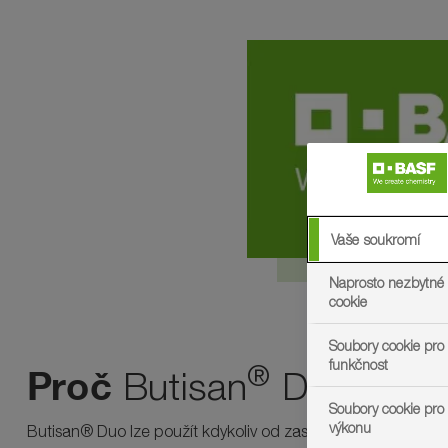
Vaše soukromí
Naprosto nezbytné
cookie
Soubory cookie pro 
funkčnost
®
Proč
Butisan
Duo?
Soubory cookie pro
výkonu
Butisan® Duo lze použít kdykoliv od zasetí, přes fázi klíčen