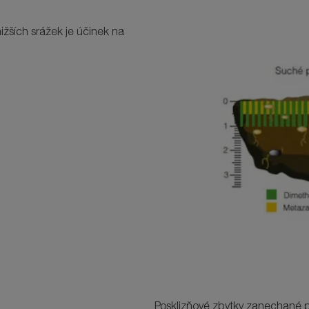
ižších srážek je účinek na
Posklizňové zbytky zanechané p