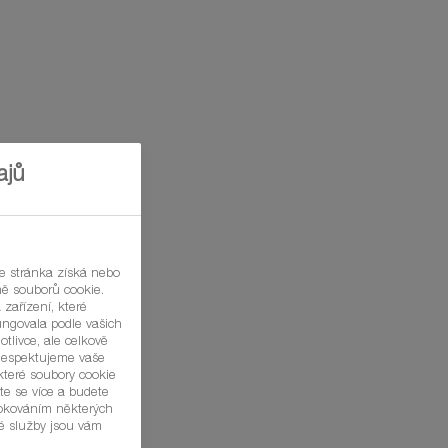
ajů
ište nám!
že stránka získá nebo
mě souborů cookie.
 zařízení, které
fungovala podle vašich
otlivce, ale celkově
Respektujeme vaše
které soubory cookie
te se více a budete
lokováním některých
ké služby jsou vám