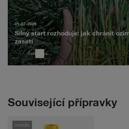
01-07-2026
Silný start rozhoduje: jak chránit ozi
zasetí
east
Čtěte více...
Související přípravky
moridlo