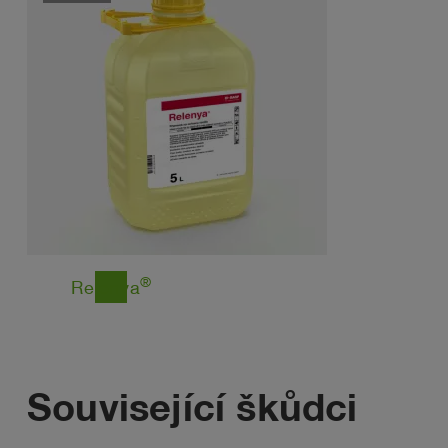
®
Relenya
east
Související škůdci