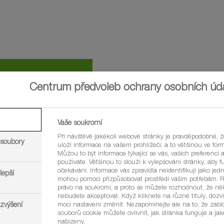
Centrum předvoleb ochrany osobních úd
Máte dotaz? Nap
Vaše soukromí
KONTAKTY
Při návštěvě jakékoli webové stránky je pravděpodobné, 
 soubory
uloží informace na vašem prohlížeči, a to většinou ve for
Můžou to být informace týkající se vás, vašich preferencí a
používáte. Většinou to slouží k vylepšování stránky, aby 
očekávání. Informace vás zpravidla neidentifikují jako jedn
lepší
mohou pomoci přizpůsobovat prostředí vašim potřebám. 
právo na soukromí, a proto se můžete rozhodnout, že ně
nebudete akceptovat. Když kliknete na různé tituly, dozví
 zvýšení
moci nastavení změnit. Nezapomínejte ale na to, že zab
souborů cookie můžete ovlivnit, jak stránka funguje a ja
nabízeny.