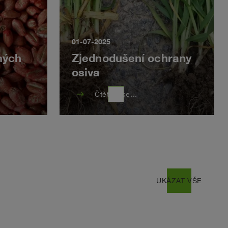
01-07-2025
mých
Zjednodušení ochrany
osiva
east
Čtěte více...
east
UKÁZAT VŠE