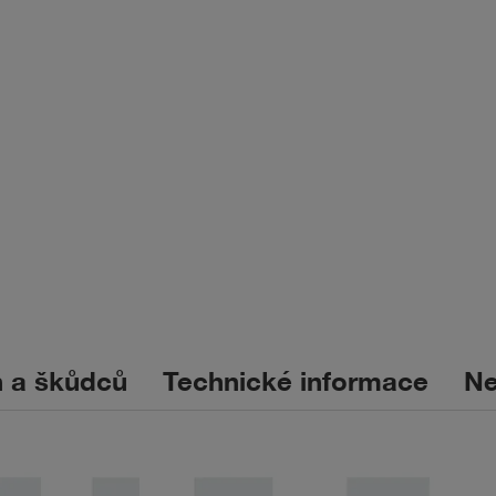
n a škůdců
Technické informace
Ne