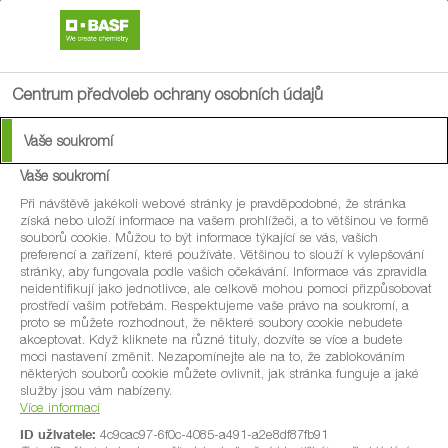
search
menu
Centrum předvoleb ochrany osobních údajů
Vaše soukromí
Vaše soukromí
Při návštěvě jakékoli webové stránky je pravděpodobné, že stránka
získá nebo uloží informace na vašem prohlížeči, a to většinou ve formě
souborů cookie. Můžou to být informace týkající se vás, vašich
preferencí a zařízení, které používáte. Většinou to slouží k vylepšování
stránky, aby fungovala podle vašich očekávání. Informace vás zpravidla
neidentifikují jako jednotlivce, ale celkově mohou pomoci přizpůsobovat
prostředí vašim potřebám. Respektujeme vaše právo na soukromí, a
proto se můžete rozhodnout, že některé soubory cookie nebudete
akceptovat. Když kliknete na různé tituly, dozvíte se více a budete
moci nastavení změnit. Nezapomínejte ale na to, že zablokováním
některých souborů cookie můžete ovlivnit, jak stránka funguje a jaké
služby jsou vám nabízeny.
Více informací
ID uživatele:
4c9cac97-6f0c-4085-a491-a2e8df87fb91