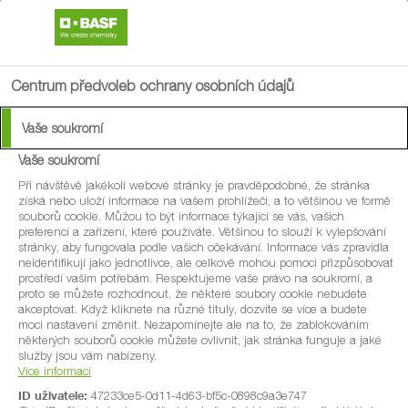
search
menu
Centrum předvoleb ochrany osobních údajů
Vaše soukromí
Vaše soukromí
Při návštěvě jakékoli webové stránky je pravděpodobné, že stránka
získá nebo uloží informace na vašem prohlížeči, a to většinou ve formě
souborů cookie. Můžou to být informace týkající se vás, vašich
preferencí a zařízení, které používáte. Většinou to slouží k vylepšování
stránky, aby fungovala podle vašich očekávání. Informace vás zpravidla
neidentifikují jako jednotlivce, ale celkově mohou pomoci přizpůsobovat
prostředí vašim potřebám. Respektujeme vaše právo na soukromí, a
proto se můžete rozhodnout, že některé soubory cookie nebudete
akceptovat. Když kliknete na různé tituly, dozvíte se více a budete
moci nastavení změnit. Nezapomínejte ale na to, že zablokováním
některých souborů cookie můžete ovlivnit, jak stránka funguje a jaké
služby jsou vám nabízeny.
Více informací
ID uživatele:
47233ce5-0d11-4d63-bf5c-0898c9a3e747