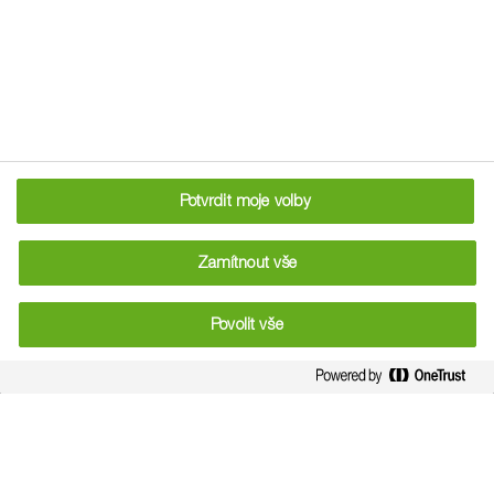
Mnoho zemí si 1. května připomnělo Svátek práce, aby
došlo k uznání všech pracovníků.
Potvrdit moje volby
Zamítnout vše
Povolit vše
jedni z nejefektivnějších
V této souvislosti stojí za zmínku