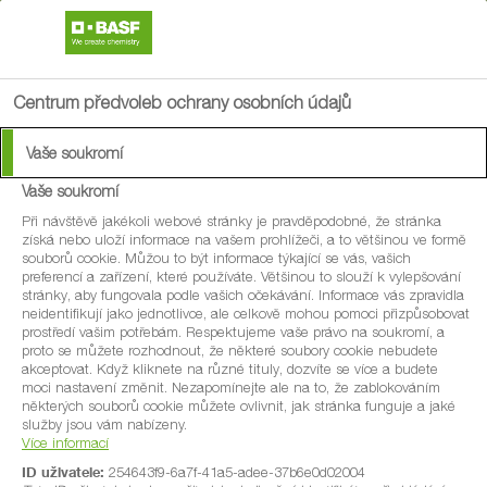
Mobilní aplikace AgAssist
Ukázat
×
BASF SE
Ke stažení zdarma
Centrum předvoleb ochrany osobních údajů
search
menu
Vaše soukromí
Vaše soukromí
Při návštěvě jakékoli webové stránky je pravděpodobné, že stránka
získá nebo uloží informace na vašem prohlížeči, a to většinou ve formě
souborů cookie. Můžou to být informace týkající se vás, vašich
preferencí a zařízení, které používáte. Většinou to slouží k vylepšování
stránky, aby fungovala podle vašich očekávání. Informace vás zpravidla
neidentifikují jako jednotlivce, ale celkově mohou pomoci přizpůsobovat
prostředí vašim potřebám. Respektujeme vaše právo na soukromí, a
proto se můžete rozhodnout, že některé soubory cookie nebudete
akceptovat. Když kliknete na různé tituly, dozvíte se více a budete
moci nastavení změnit. Nezapomínejte ale na to, že zablokováním
některých souborů cookie můžete ovlivnit, jak stránka funguje a jaké
služby jsou vám nabízeny.
Více informací
ID uživatele:
254643f9-6a7f-41a5-adee-37b6e0d02004