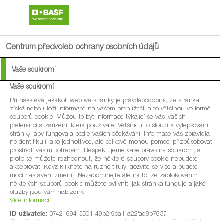
search
menu
Centrum předvoleb ochrany osobních údajů
Vaše soukromí
Vaše soukromí
Při návštěvě jakékoli webové stránky je pravděpodobné, že stránka
získá nebo uloží informace na vašem prohlížeči, a to většinou ve formě
souborů cookie. Můžou to být informace týkající se vás, vašich
preferencí a zařízení, které používáte. Většinou to slouží k vylepšování
stránky, aby fungovala podle vašich očekávání. Informace vás zpravidla
neidentifikují jako jednotlivce, ale celkově mohou pomoci přizpůsobovat
prostředí vašim potřebám. Respektujeme vaše právo na soukromí, a
proto se můžete rozhodnout, že některé soubory cookie nebudete
akceptovat. Když kliknete na různé tituly, dozvíte se více a budete
moci nastavení změnit. Nezapomínejte ale na to, že zablokováním
některých souborů cookie můžete ovlivnit, jak stránka funguje a jaké
služby jsou vám nabízeny.
Více informací
ID uživatele:
37421694-5501-49b2-9ca1-a22fad8b7837