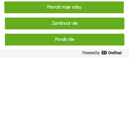
Potvrdit moje volby
Zamítnout vše
Povolit vše
V roce 2023 vyvezla výrobky v hodnotě 228 miliard eur,
zatímco hodnota dovezených produktů činila pouze 158
miliard eur
.
[1]
Je obecně známo, že sektor živočišné výroby EU je do
značné míry závislý na dovozu krmiv, avšak méně známá je
skutečnost, že 40 procent vyváženého zboží s vysokou