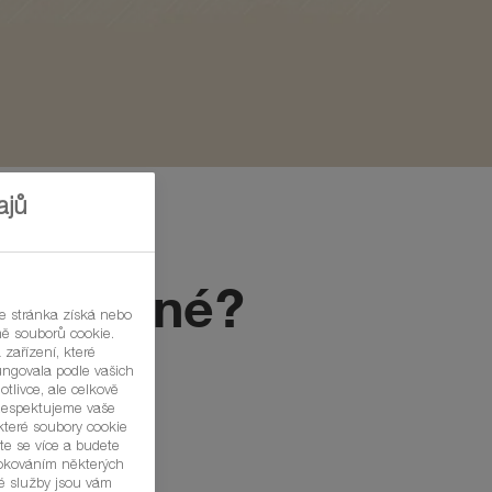
ajů
y chladné?
že stránka získá nebo
mě souborů cookie.
 zařízení, které
fungovala podle vašich
otlivce, ale celkově
Respektujeme vaše
které soubory cookie
te se více a budete
lokováním některých
ké služby jsou vám