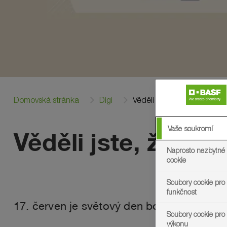
Domovská stránka
Digi
Věděli jste to?
Vaše soukromí
Věděli jste, že vl
Naprosto nezbytné
cookie
Soubory cookie pro 
funkčnost
17. červen je světový den boje proti rozši
Soubory cookie pro
výkonu