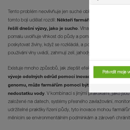
Tento problém neovlivňuje jen suché oblasti, ale i části Evropy
Někteří farmáři se vracejí k star
tomto boji udělat rozdíl:
řešili dnešní výzvy, jako je sucho
. Vlna udrží až třicetinás
pomalu uvolňuje vlhkost do půdy a pomáhá ji udržovat chla
poskytovat živiny, když se rozkládá, a pomáhá snižovat tlak p
používání vlny uvádí, zahrnují zelí, jahody a vinice.
Existuje mnoho způsobů, jak zlepšit efektivitu využívání vody
Potvrdit moje v
vývoje odolných odrůd pomocí inovací v oblasti šlechtění
genomu, může farmářům pomoci být včas vybaveni na ř
nedostatku vody
. V kombinaci s jinými praktikami, jako jso
založené na datech, systémy přesného zavlažování, monito
udržitelné praktiky řízení půdy, tyto inovace mohou farmář
měnícím se environmentálním podmínkám a zároveň chránit 