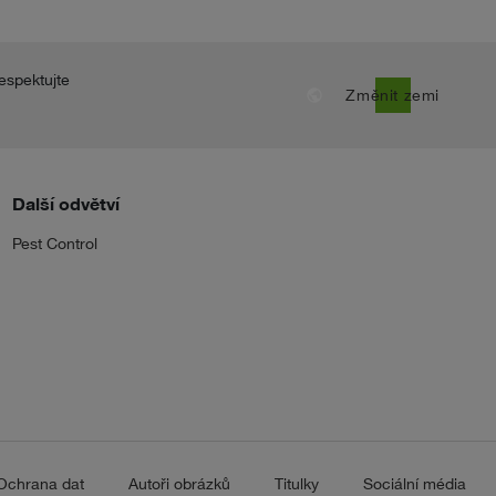
espektujte
public
Změnit zemi
Další odvětví
Pest Control
Ochrana dat
Autoři obrázků
Titulky
Sociální média