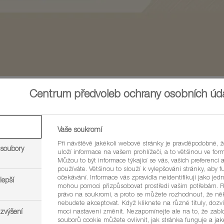
Centrum předvoleb ochrany osobních úd
Vaše soukromí
na též udržuje plodin
Při návštěvě jakékoli webové stránky je pravděpodobné, 
 soubory
uloží informace na vašem prohlížeči, a to většinou ve for
Můžou to být informace týkající se vás, vašich preferencí a
používáte. Většinou to slouží k vylepšování stránky, aby 
očekávání. Informace vás zpravidla neidentifikují jako jedn
lepší
mohou pomoci přizpůsobovat prostředí vašim potřebám. 
právo na soukromí, a proto se můžete rozhodnout, že ně
řování pouští a sucha
nebudete akceptovat. Když kliknete na různé tituly, dozví
 zvýšení
moci nastavení změnit. Nezapomínejte ale na to, že zab
souborů cookie můžete ovlivnit, jak stránka funguje a ja