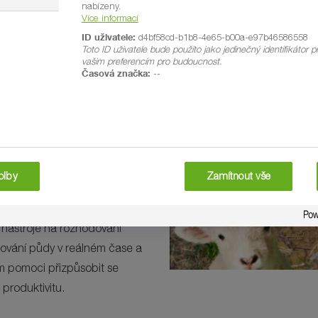
nabízeny.
Více informací
. I to nejmenší úsilí může v
ID uživatele:
d4bf58cd-b1b8-4e65-b00a-e97b46586558
odávnému materiálu (vlně), aby
Toto ID uživatele bude použito jako jedinečný identifikátor př
vašim preferencím pro budoucnost.
obek své hmotnosti ve vodě,
Časová značka:
--
dnou. Vlna má také potenciál
levelů. Příklady plodin, kde se
Umožnění
 a odolnost plodin.
olby
Zamítnout vše
 rostlin, jako je úprava
ešení klimatických změn a
u nástroje na rozhodování
rování půdy v reálném čase a
ům pomoci přizpůsobit se
produktivitu.