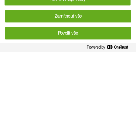
Zamítnout vše
Povolit vše
Alternariová skvrnitost
east
Související zprávy