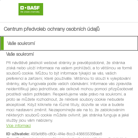
search
menu
Centrum předvoleb ochrany osobních údajů
Vaše soukromí
Vaše soukromí
Při návštěvě jakékoli webové stránky je pravděpodobné, že stránka
získá nebo uloží informace na vašem prohlížeči, a to většinou ve formě
souborů cookie. Můžou to být informace týkající se vás, vašich
preferencí a zařízení, které používáte. Většinou to slouží k vylepšování
stránky, aby fungovala podle vašich očekávání. Informace vás zpravidla
neidentifikují jako jednotlivce, ale celkově mohou pomoci přizpůsobovat
prostředí vašim potřebám. Respektujeme vaše právo na soukromí, a
proto se můžete rozhodnout, že některé soubory cookie nebudete
akceptovat. Když kliknete na různé tituly, dozvíte se více a budete
moci nastavení změnit. Nezapomínejte ale na to, že zablokováním
některých souborů cookie můžete ovlivnit, jak stránka funguje a jaké
služby jsou vám nabízeny.
Více informací
ID uživatele:
495efd8b-c80c-4f4e-8cc3-456655358ae8