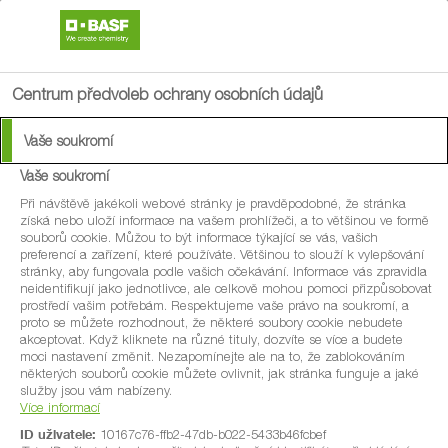
search
menu
Centrum předvoleb ochrany osobních údajů
Vaše soukromí
Vaše soukromí
®
Delan
700 WDG
Při návštěvě jakékoli webové stránky je pravděpodobné, že stránka
získá nebo uloží informace na vašem prohlížeči, a to většinou ve formě
souborů cookie. Můžou to být informace týkající se vás, vašich
Jedinečný kontaktní fungicid proti
preferencí a zařízení, které používáte. Většinou to slouží k vylepšování
stránky, aby fungovala podle vašich očekávání. Informace vás zpravidla
strupovitosti jádrovin a dalším chorobám
neidentifikují jako jednotlivce, ale celkově mohou pomoci přizpůsobovat
prostředí vašim potřebám. Respektujeme vaše právo na soukromí, a
ovocných dřevin a okrasných rostlin.
proto se můžete rozhodnout, že některé soubory cookie nebudete
akceptovat. Když kliknete na různé tituly, dozvíte se více a budete
Obsahuje cennou účinnou látku dithianon,
moci nastavení změnit. Nezapomínejte ale na to, že zablokováním
některých souborů cookie můžete ovlivnit, jak stránka funguje a jaké
která má preventivní, kurativní a částečně
služby jsou vám nabízeny.
Více informací
eradikativní účinnost.
ID uživatele:
10167c76-ffb2-47db-b022-5433b46fcbef