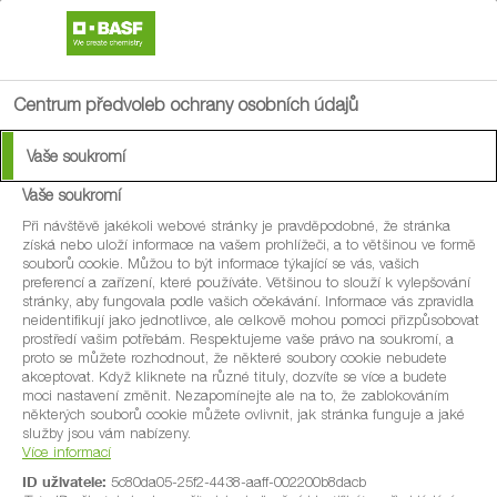
search
menu
Centrum předvoleb ochrany osobních údajů
Vaše soukromí
Vaše soukromí
®
Serifel
Při návštěvě jakékoli webové stránky je pravděpodobné, že stránka
získá nebo uloží informace na vašem prohlížeči, a to většinou ve formě
souborů cookie. Můžou to být informace týkající se vás, vašich
Biologický fungicid - moderní a udržitelné
preferencí a zařízení, které používáte. Většinou to slouží k vylepšování
stránky, aby fungovala podle vašich očekávání. Informace vás zpravidla
řešení
neidentifikují jako jednotlivce, ale celkově mohou pomoci přizpůsobovat
prostředí vašim potřebám. Respektujeme vaše právo na soukromí, a
proto se můžete rozhodnout, že některé soubory cookie nebudete
akceptovat. Když kliknete na různé tituly, dozvíte se více a budete
moci nastavení změnit. Nezapomínejte ale na to, že zablokováním
některých souborů cookie můžete ovlivnit, jak stránka funguje a jaké
služby jsou vám nabízeny.
Více informací
ID uživatele:
5c80da05-25f2-4438-aaff-002200b8dacb